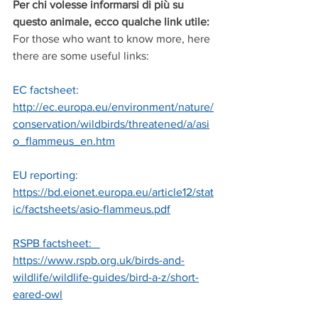
Per chi volesse informarsi di più su 
questo animale, ecco qualche link utile:
For those who want to know more, here 
there are some useful links:
EC factsheet: 
http://ec.europa.eu/environment/nature/
conservation/wildbirds/threatened/a/asi
o_flammeus_en.htm
EU reporting:  
https://bd.eionet.europa.eu/article12/stat
ic/factsheets/asio-flammeus.pdf
RSPB factsheet:
https://www.rspb.org.uk/birds-and-
wildlife/wildlife-guides/bird-a-z/short-
eared-owl