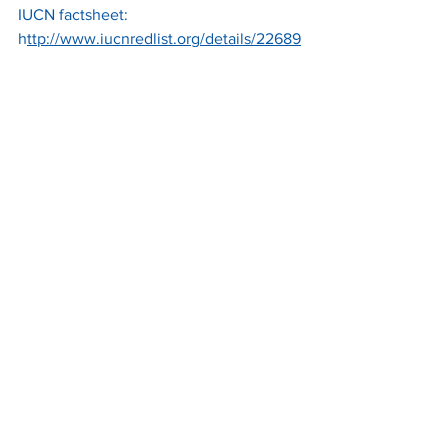
IUCN factsheet:    
h
ttp://www.iucnredlist.org/details/22689
531/0
#firstspecimen
#firstspecimenever
#primoesemplare
#primoesemplaredisempre
#gufodipalude
#asioflammeus
#2018
#shoertearedowl
See All
Recent Posts