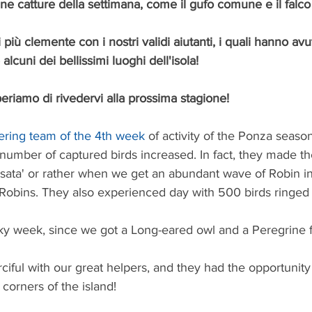
ne catture della settimana, come il gufo comune e il falco
ti più clemente con i nostri validi aiutanti, i quali hanno av
 alcuni dei bellissimi luoghi dell'isola!
speriamo di rivedervi alla prossima stagione!
ering team of the 4th week
 of activity of the Ponza season
e number of captured birds increased. In fact, they made t
ossata' or rather when we get an abundant wave of Robin in
Robins. They also experienced day with 500 birds ringed in
ucky week, since we got a Long-eared owl and a Peregrine 
ful with our great helpers, and they had the opportunity o
 corners of the island!