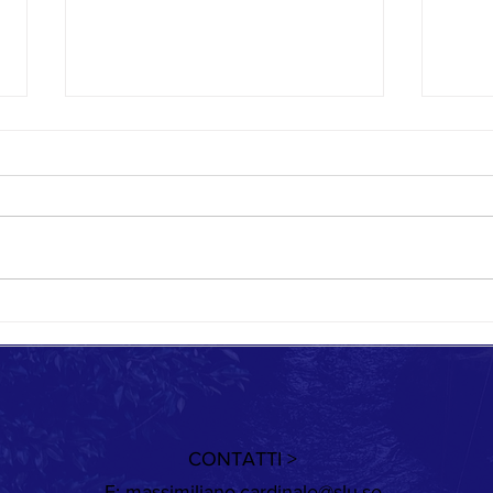
Quando cambia il vento
Giorni
CONTATTI >
E:
massimiliano.cardinale@slu.se