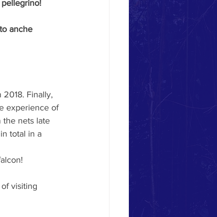
 pellegrino!
uto anche 
 2018. Finally, 
he experience of 
 the nets late 
 total in a 
falcon!
f visiting 