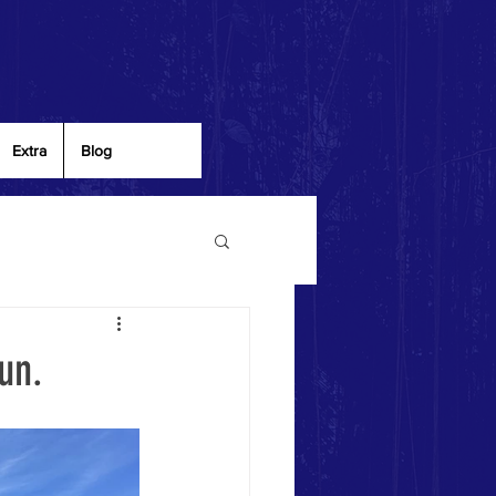
Extra
Blog
un.