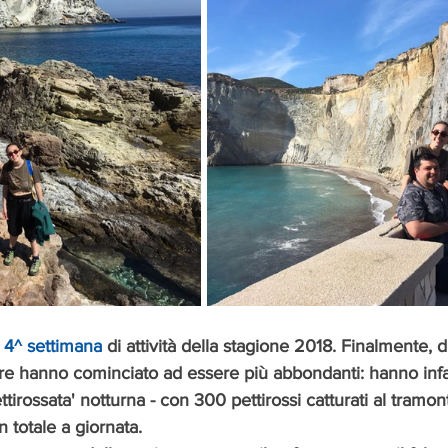
 4^ settimana
 di attività della stagione 2018. Finalmente, d
e hanno cominciato ad essere più abbondanti: hanno infatt
tirossata' notturna - con 300 pettirossi catturati al tramont
n totale a giornata. 