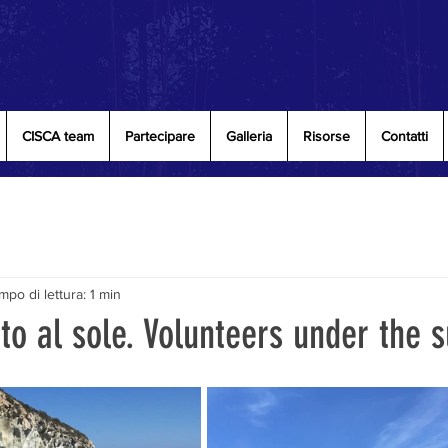
CISCA team
Partecipare
Galleria
Risorse
Contatti
mpo di lettura: 1 min
tto al sole. Volunteers under the s