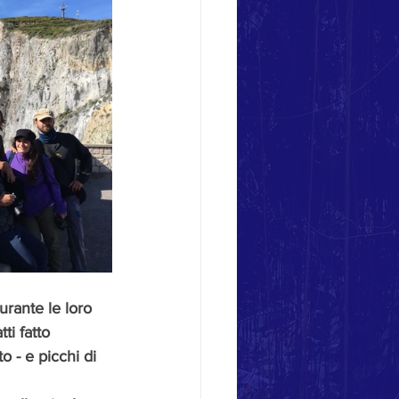
urante le loro 
i fatto 
o - e picchi di 