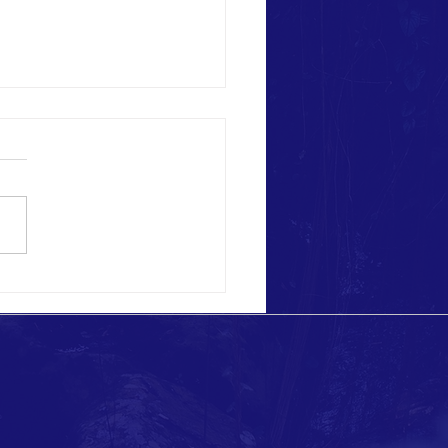
 eccezionali a Ponza!