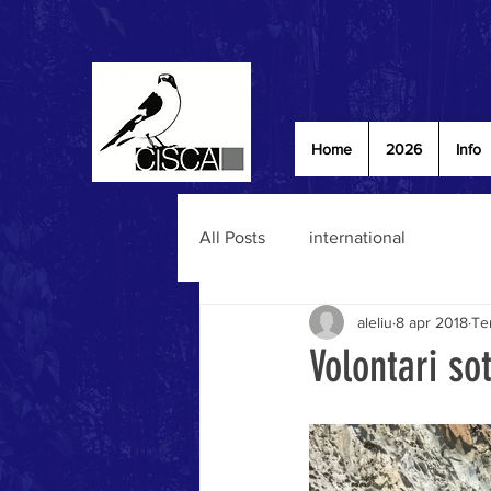
Home
2026
Info
All Posts
international
aleliu
8 apr 2018
Te
Volontari so