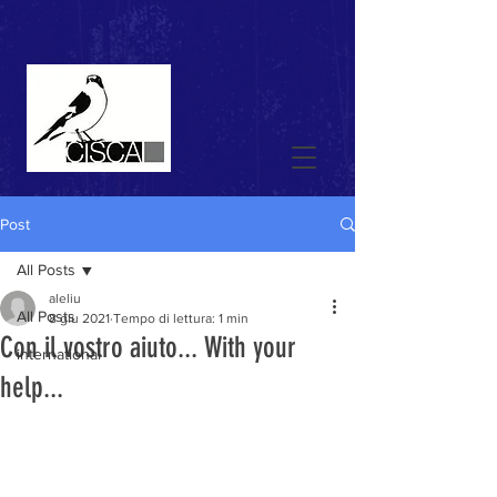
Post
All Posts
aleliu
All Posts
8 giu 2021
Tempo di lettura: 1 min
Con il vostro aiuto... With your
international
help...