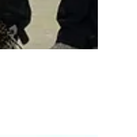
Molte cose da fare. A lot of
things to get done.
Si termina il montaggio dei vari transetti alla
stazione di inanellamento di Ponza, grazie
alla grande squadra di volontari che...