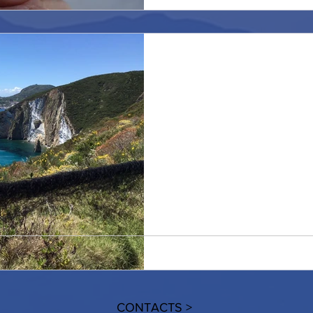
Conto alla rovescia! 
Un forte vento di maestrale ch
per tutto il giorno di oggi e 
anticipare la...
CONTACTS >