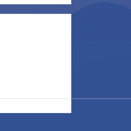
Final countdown!
e soffia a 26 nodi, previsto
per domani, ci costringe ad