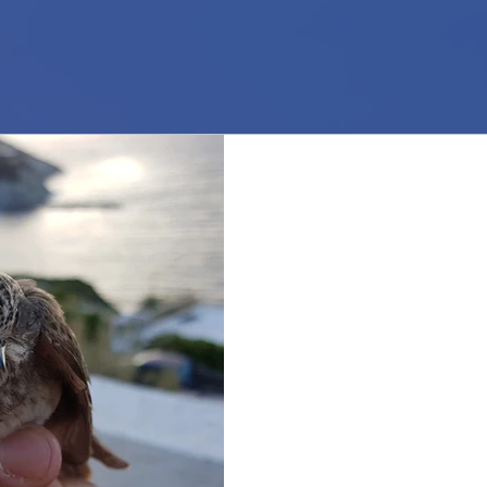
Fine (per il 2019)! The
E con la giornata di domenica
anche la stagione di inanella
uccello inanellato è...