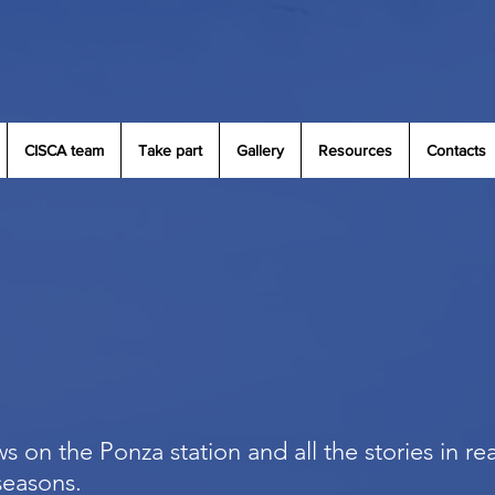
CISCA team
Take part
Gallery
Resources
Contacts
s on the Ponza station and all the stories in re
 seasons.