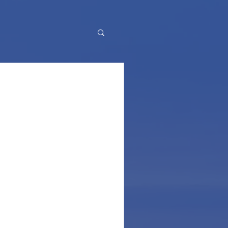
 end (for 2019)!
 19 maggio si è conclusa
mento 2019 a Ponza! L'ultimo