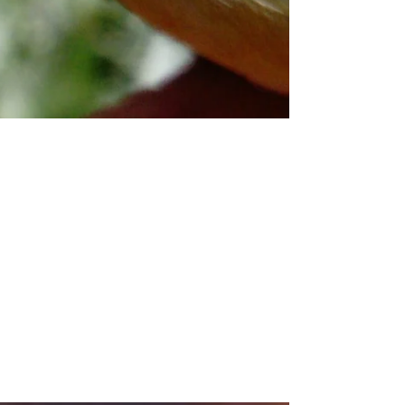
Qualche uccello in più verso la
fine. Some birds towards the
end.
Giovedì 16 maggio siamo stati impegnati più
del solito fra le reti e il tavolo di
inanellamento, poichè in tutto durante la
giornata sono...