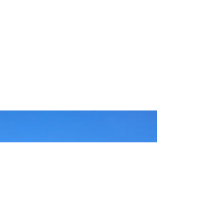
I numeri di Ponza 2018. Some
numbers about Ponza 2018.
La stagione si è conclusa e possiamo già
trarre un po' di conclusioni di quanto abbiamo
vissuto. Si può dire che non sia stata la...