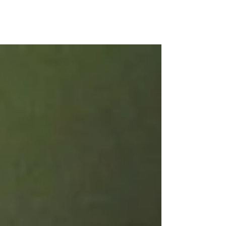
richiestissime, solo pochi posti sono rimasti...