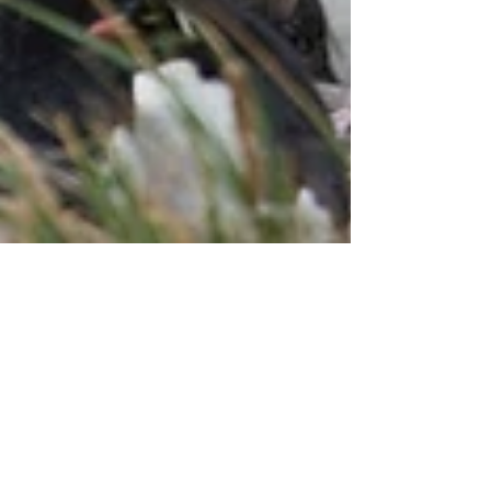
Posti quasi esauriti!
Volunteering weeks almost
sold out!
Le esperienze di volontariato per la stagione
di inanellamento a ponza 2020 sono