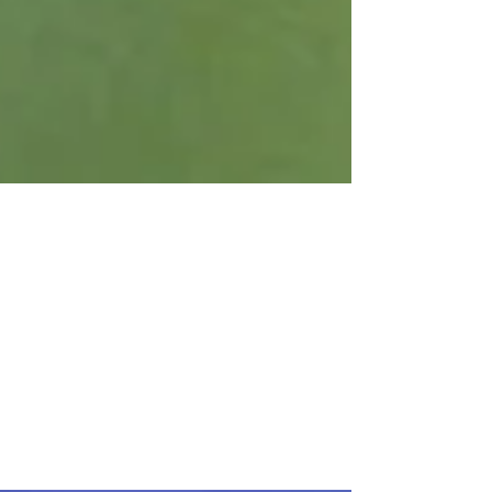
Prenotate, prenotate! Book
now!
L'apertura della stagione di inanellamento a
Ponza si avvicina: meno di un mese ci separa
dall'inizio! La maggior parte dei posti e delle...