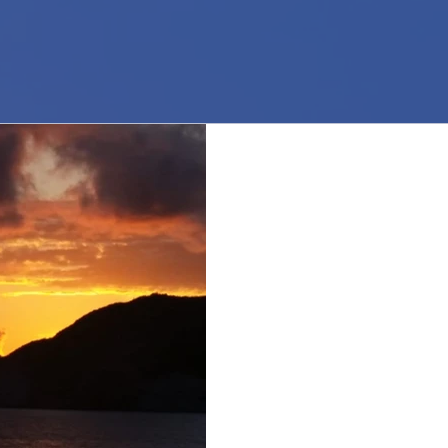
I numeri di Ponza 20
about Ponza 2018.
La stagione si è conclusa e po
conclusioni di quanto abbiamo
sia stata la...