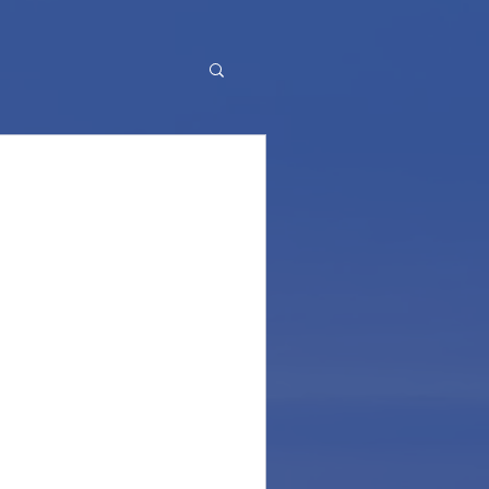
18. Some numbers
ssiamo già trarre un po' di
 vissuto. Si può dire che non