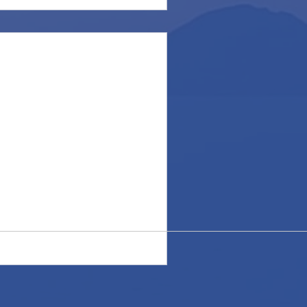
ola di Ponza in questi giorni
' di sole al mare è poco visto