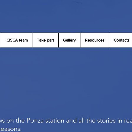
CISCA team
Take part
Gallery
Resources
Contacts
s on the Ponza station and all the stories in re
 seasons.