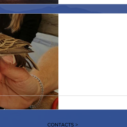
Si lavora! Let's work!
Il tempo è meraviglioso sull'is
ma il tempo per godersi un po
che i numeri di...
CONTACTS >