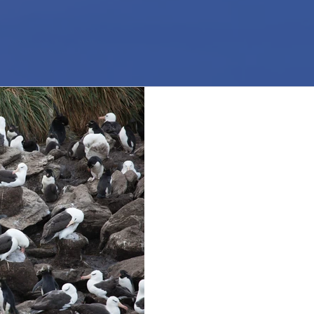
Posti quasi esauriti! 
almost sold out!
Le esperienze di volontariato 
inanellamento a ponza 2020 s
pochi posti sono rimasti...