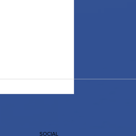
CISCA goes to Sweden.
dell'inanellamento, ci
ogni opportunità è buona per
SOCIAL