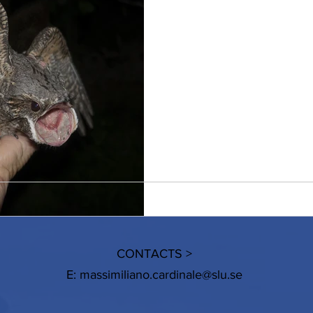
CISCA va in Svezia. 
#1
Una volta provata l'emozione 
confermerete anche voi, che 
visitare una stazione di...
CONTACTS >
E:
massimiliano.cardinale@slu.se