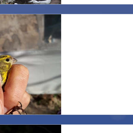
Vita a Ponza. Life in 
Dopo due giorni di di maltemp
fino a 32 nodi, è tornato il s
tornati gli uccelli...