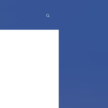
Volunteering weeks
per la stagione di
ono richiestissime, solo