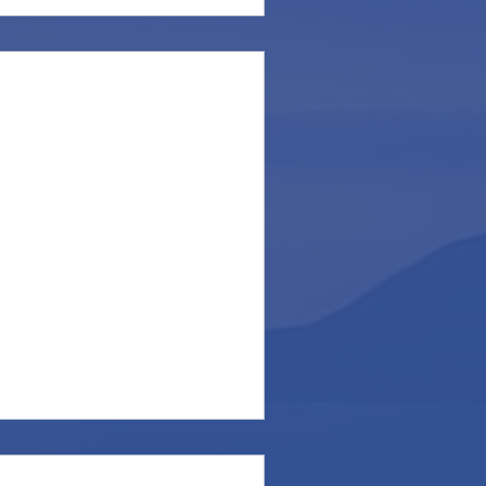
Ponza.
o con forti raffiche di vento
ole. Con esso però non sono