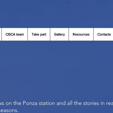
CISCA team
Take part
Gallery
Resources
Contacts
s on the Ponza station and all the stories in re
 seasons.