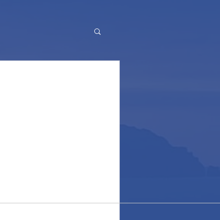
 di Pasqua. Easter
na hanno permesso a
are in massa nelle nostre reti