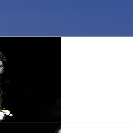
La sorpresa dell'uovo
egg's surprise.
Buon tempo e luna quasi pie
un'ondata di pettirossi di entr
la sera di Pasquetta. Fra i...