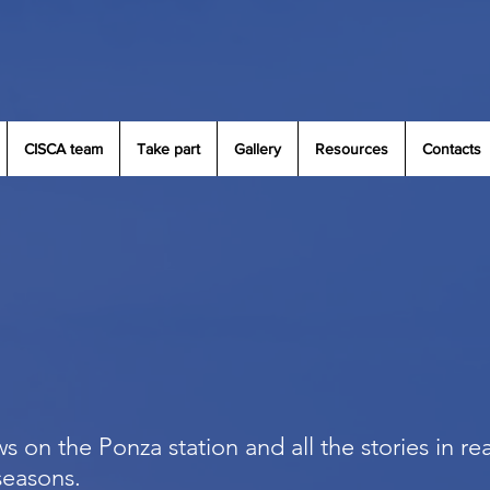
CISCA team
Take part
Gallery
Resources
Contacts
s on the Ponza station and all the stories in re
 seasons.