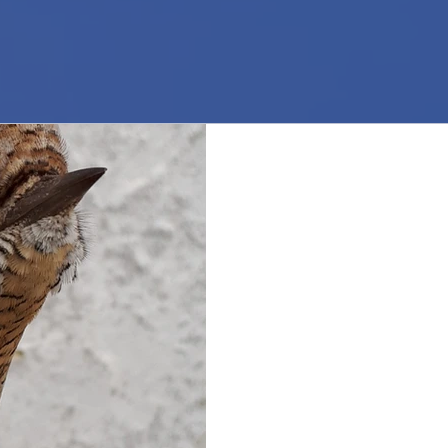
Ciao dal Torcicollo! H
Ieri il vento si è calmato e al
reti. Questo ci ha permesso di 
con un buon...