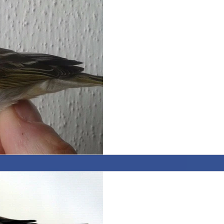
Un forestiero per dav
common warbler and n
Questo piccolo amico non è un
giorni presso la nostra stazion
incontrato le nostre...
Mistero!!! Mistery!!!
Oggi, abbiamo trovato nelle r