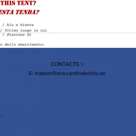
CONTACTS >
E:
massimiliano.cardinale@slu.se
R)