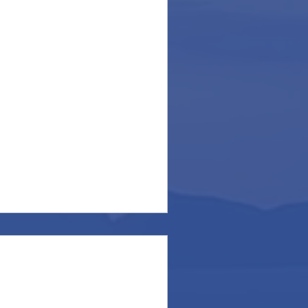
vero e non solo! Not a
ot only!
 visitatore che passa tutti i
e, in realtà, non ha mai
eti questo esemplare... ci