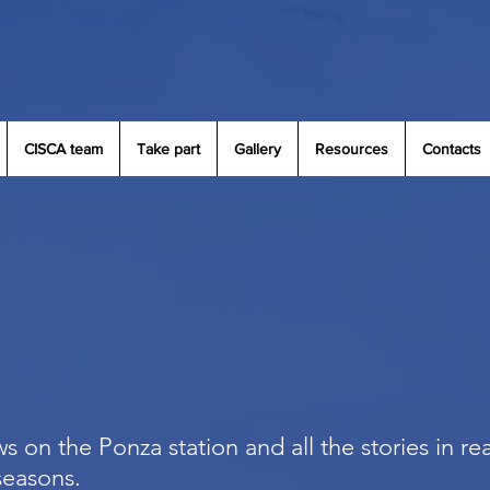
CISCA team
Take part
Gallery
Resources
Contacts
s on the Ponza station and all the stories in re
 seasons.