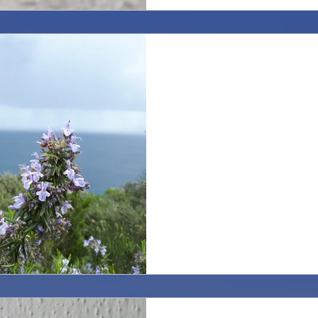
Vento pazzo. Tricky wi
In questi ultimi due giorni, a
chiudere le reti più volte, po
all'improvviso....