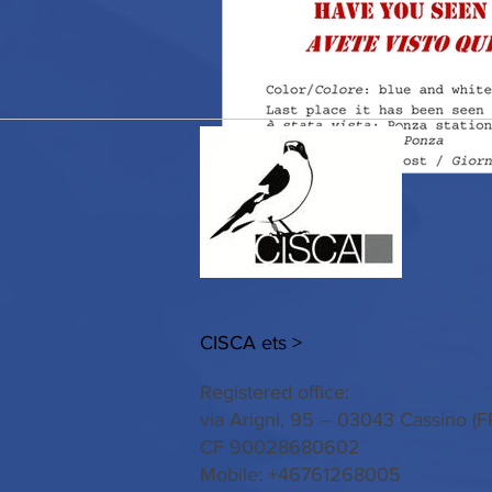
CISCA ets >
Registered office:
via Arigni, 95 – 03043 Cassino (F
CF 90028680602
Mobile: +46761268005