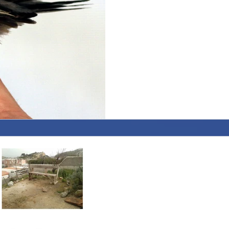
siamo scervellati a lungo per
assomiglia a tutto e...
CHI L'HA VISTO? MISS
Vi ricordate che ieri abbiamo
si sarebbe abbattutta sull'Isol
del meteo ci...