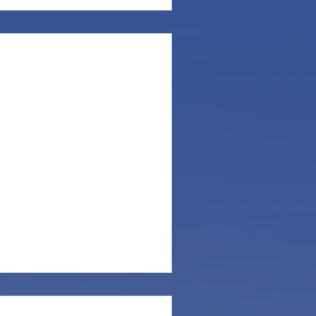
nd.
bbiamo dovuto aprire e
ichè il vento cambia direzione