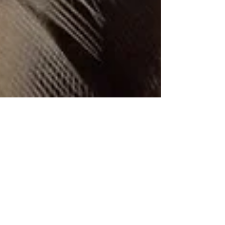
I nostri uccelli in foto. Our
birds through photos.
Neanche il mese di maggio ci da tregua, e un
po' come sta accadendo in tutta Italia, il
maltempo continua a colpire l'isola di
Ponza....