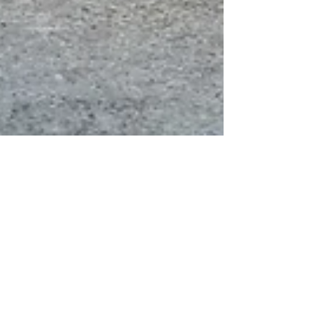
Un giorno nella vita di una
volontaria A Day in the Life of
a Ponza volunteer
Oggi è l’ultimo giorno del nostro turno di
volontariato qui a Ponza. Pensavo di cogliere
quest’opportunità per raccontare le cose