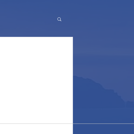
hristmas!
n Felice Natale! Arrivare al 25
anca pochissimo alla