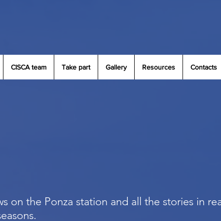
CISCA team
Take part
Gallery
Resources
Contacts
s on the Ponza station and all the stories in re
 seasons.