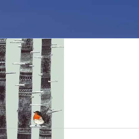
Buon Natale! Merry C
Il CISCA team augura a tutti u
dicembre ci fa pensare che m
prossima stagione di...