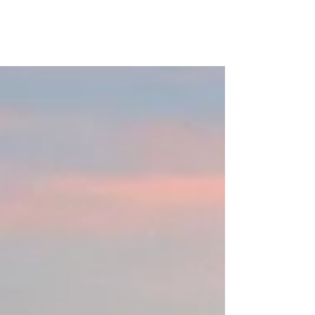
paesaggio di Ponza dalla foto a sinistra come
in quello riportato nella foto a destra, ci
vogliono: -...