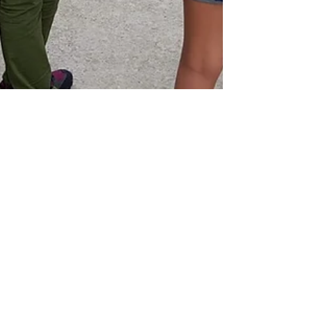
Tempo di visite. Time for visits.
Con la bella stagione l'isola di Ponza riprende
vita e molti visitatori e turisti vengono a
trovarci in stazione. Lo staff CISCA offre la...