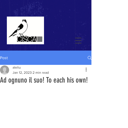
Post
aleliu
Jan 12, 2023
2 min read
Ad ognuno il suo! To each his own!