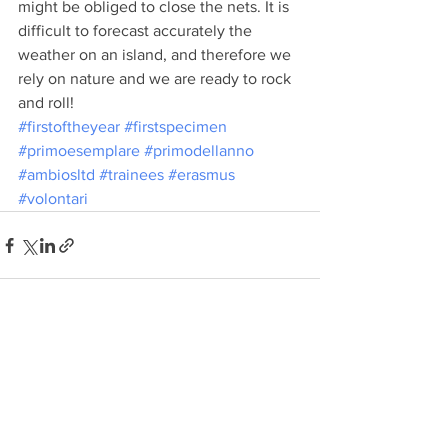
might be obliged to close the nets. It is 
difficult to forecast accurately the 
weather on an island, and therefore we 
rely on nature and we are ready to rock 
and roll!
#firstoftheyear
#firstspecimen
#primoesemplare
#primodellanno
#ambiosltd
#trainees
#erasmus
#volontari
See All
Recent Posts