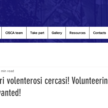
CISCA team
Take part
Gallery
Resources
Contacts
1 min read
i volenterosi cercasi! Volunteeri
wanted!