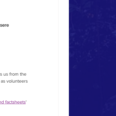
ssere 
s us from the 
e as volunteers 
d factsheets
' 