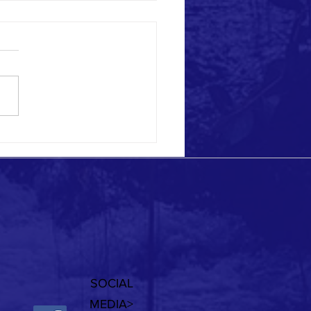
ional Days on Ponza!
SOCIAL
MEDIA>