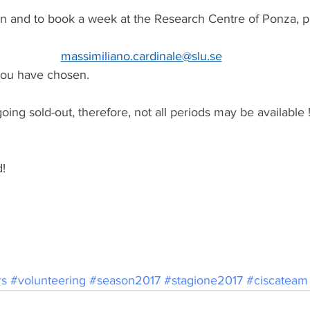
on and to book a week at the Research Centre of Ponza, pl
massimiliano.cardinale@slu.se
you have chosen.
ing sold-out, therefore, not all periods may be available !
d!
rs
#volunteering
#season2017
#stagione2017
#ciscateam