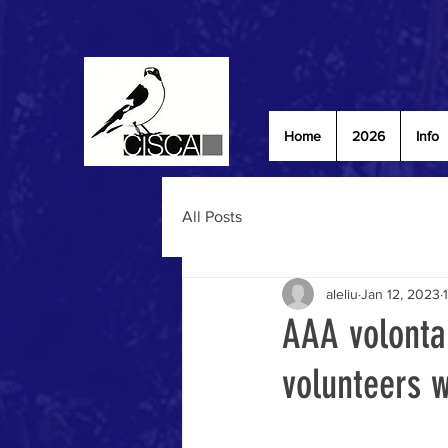
Home
2026
Info
All Posts
aleliu
Jan 12, 2023
AAA volontar
volunteers 