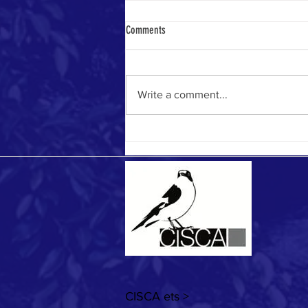
Comments
Record season
Write a comment...
CISCA ets >