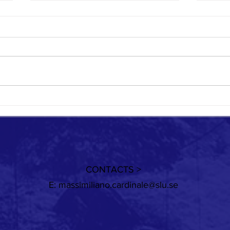
When the wind changes
Except
CONTACTS >
E:
massimiliano.cardinale@slu.se