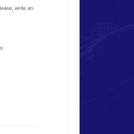
ease, write an 
!!