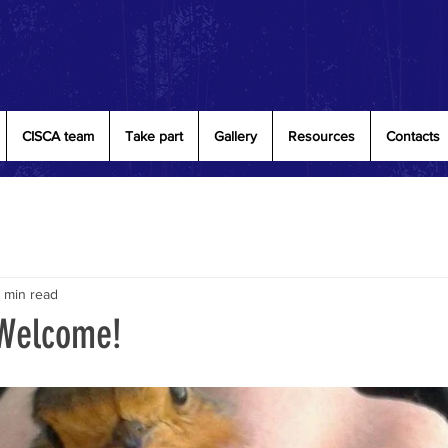
CISCA team
Take part
Gallery
Resources
Contacts
1 min read
 Welcome!