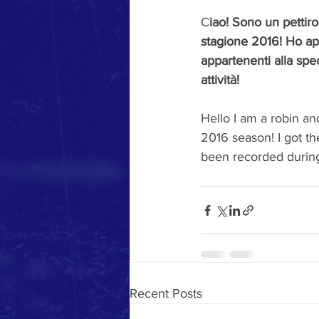
C
iao! Sono un pettiro
stagione 2016! Ho ape
appartenenti alla spec
attività!  
Hello I am a robin and
2016 season! I got th
been recorded during t
Recent Posts