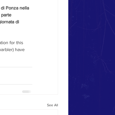
 di Ponza nella 
 parte 
iornata di 
ion for this 
warbler) have 
See All