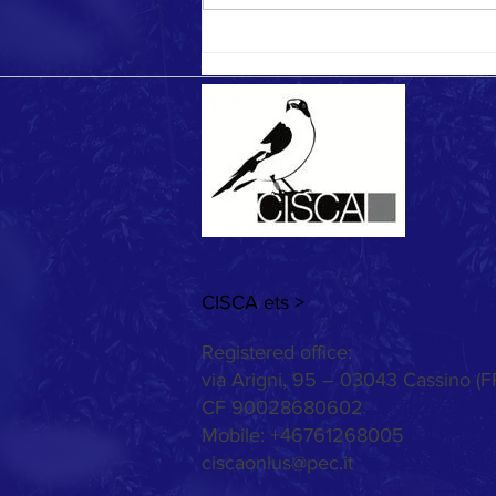
CISCA ets >
Registered office:
via Arigni, 95 – 03043 Cassino (F
CF 90028680602
Mobile: +46761268005
ciscaonlus@pec.it