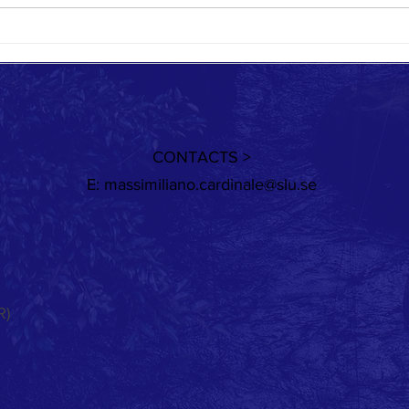
CONTACTS >
E:
massimiliano.cardinale@slu.se
R)