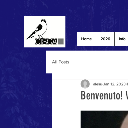
Home
2026
Info
All Posts
aleliu
Jan 12, 2023
Benvenuto!