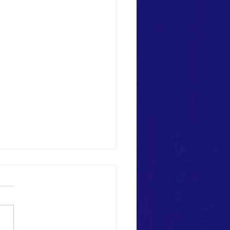
ional Days on Ponza!