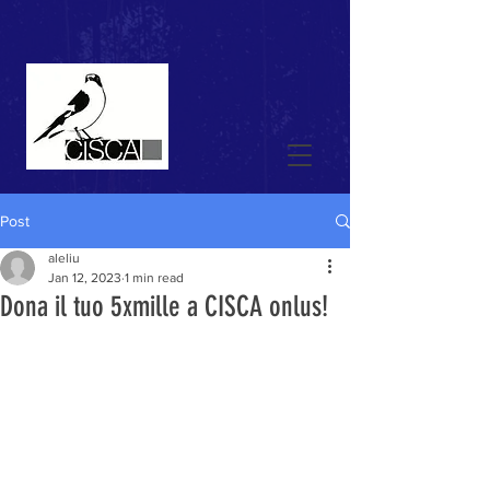
Post
aleliu
Jan 12, 2023
1 min read
Dona il tuo 5xmille a CISCA onlus!