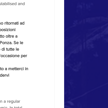
stabilised and 
 ritornati ad 
osizioni 
to oltre a 
 Ponza. Se le 
di tutte le 
'occasione per 
to a metterci in 
dervi 
n a regular 
ic. In total, 