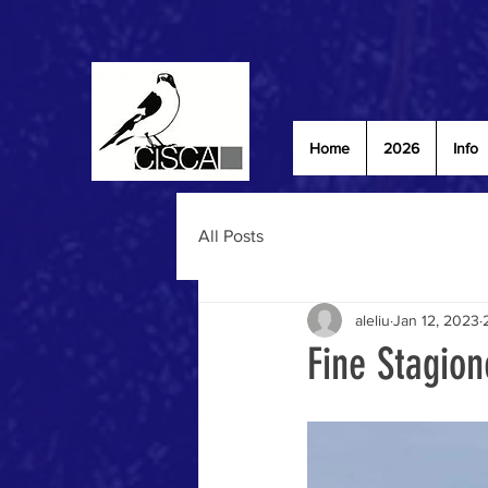
Home
2026
Info
All Posts
aleliu
Jan 12, 2023
Fine Stagion