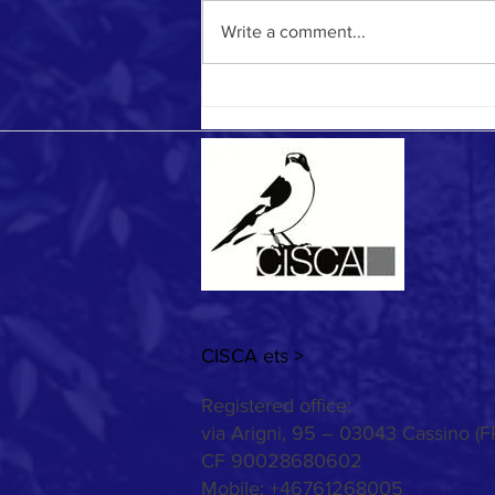
Record season
Write a comment...
CISCA ets >
Registered office:
via Arigni, 95 – 03043 Cassino (F
CF 90028680602
Mobile: +46761268005