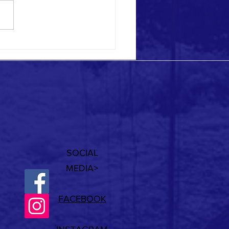
ional Days on Ponza!
SOCIAL
MEDIA>
FACEBOOK