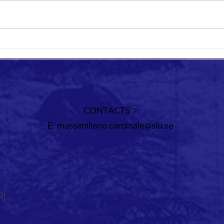
When the wind changes
Except
CONTACTS >
E:
massimiliano.cardinale@slu.se
R)