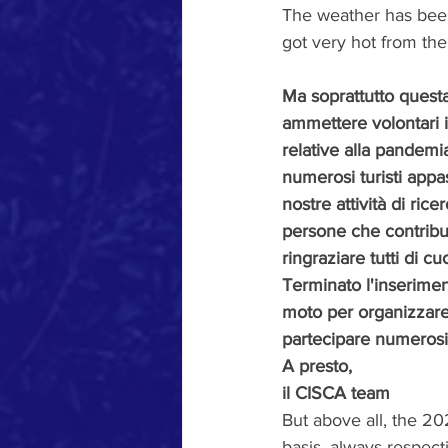
The weather has been 
got very hot from the
Ma soprattutto questa
ammettere volontari i
relative alla pandemia
numerosi turisti appas
nostre attività di ric
persone che contribu
ringraziare tutti di cu
Terminato l'inserimen
moto per organizzare
partecipare numerosi
A presto, 
il CISCA team
But above all, the 2
basis, always respecti