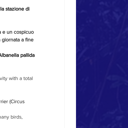
lla stazione di 
sa e un cospicuo 
 giornata a fine 
lbanella pallida 
ity with a total 
ier (Circus 
any birds, 