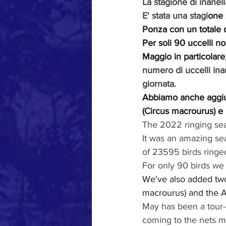
La stagione di inane
E' stata una stagi
one s
Ponza con un totale d
Per soli 90 uccelli n
Maggio in particolare
numero di uccelli inan
giornata.
Abbiamo anche aggiunt
(Circus macrourus) e
The 2022 ringing se
It was an amazing seas
of 23595 birds ringed
For only 90 birds we
We've also added two 
macrourus) and the A
May has been a tour-
coming to the nets ma