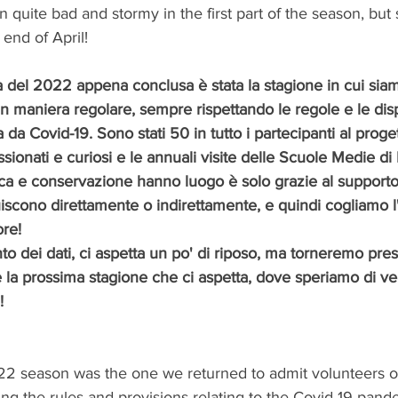
quite bad and stormy in the first part of the season, but 
 end of April!
 del 2022 appena conclusa è stata la stagione in cui siamo
n maniera regolare, sempre rispettando le regole e le disp
 da Covid-19. Sono stati 50 in tutto i partecipanti al proget
sionati e curiosi e le annuali visite delle Scuole Medie di
erca e conservazione hanno luogo è solo grazie al supporto 
iscono direttamente o indirettamente, e quindi cogliamo l
ore! 
to dei dati, ci aspetta un po' di riposo, ma torneremo pres
 la prossima stagione che ci aspetta, dove speriamo di ve
!
022 season was the one we returned to admit volunteers o
ng the rules and provisions relating to the Covid-19 pandem