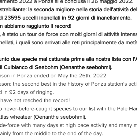
llamento 2022 a Ponza si è conclusa il 26 maggio 2022.
trabiliante: la seconda migliore nella storia dell'attività de
i 23595 uccelli inanellati in 92 giorni di inanellamento.
on abbiamo raggiunto il record! 
,
 è stato un tour de force con molti giorni di attività inten
ellati, i quali sono arrivati alle reti principalmente da metà
o due specie mai catturate prima alla nostra lista con l'A
 il Culbianco di Seebohm (Oenanthe seebohmi).
ason in Ponza ended on May the 26th, 2022.
on: the second best in the history of Ponza station's activ
 in 92 days of ringing.
 have not reached the record!
never-before-caught species to our list with the Pale Harr
tlas wheatear (Oenanthe seebohmi).
de-force with many days at high pace activity and many m
inly from the middle to the end of the day. 