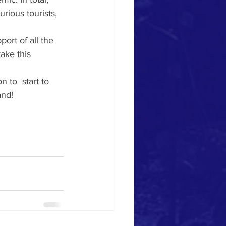
rious tourists, 
port of all the 
ake this 
 to  start to 
and!