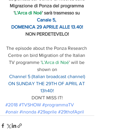
Migrazione di Ponza del programma 
'
L'Arca di Noé
' sarà trasmesso su 
Canale 5, 
DOMENICA 29 APRILE ALLE 13.40!
NON PERDETEVELO!
The episode about the Ponza Research 
Centre on bird Migration of the Italian 
TV programme '
L'Arca di Noé
' will be 
shown on
Channel 5 (Italian broadcast channel)
ON SUNDAY THE 29TH OF APRIL AT 
13h40!
DON'T MISS IT!
#2018
#TVSHOW
#programmaTV
#onair
#inonda
#29aprile
#29thofApril