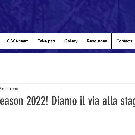
CISCA team
Take part
Gallery
Resources
Contacts
2 min read
season 2022! Diamo il via alla sta