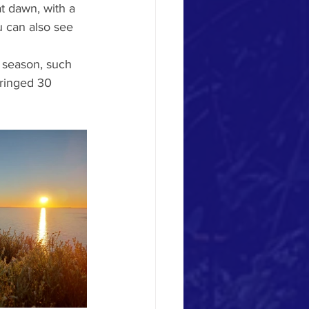
t dawn, with a 
 can also see 
e season, such 
 ringed 30 