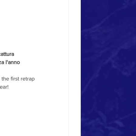
attura 
za l'anno 
the first retrap 
ear!