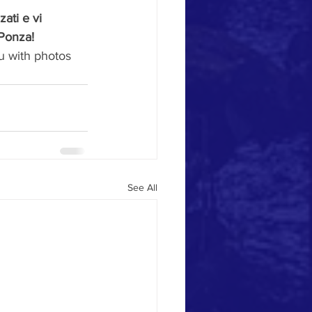
ati e vi 
 Ponza!
u with photos 
See All