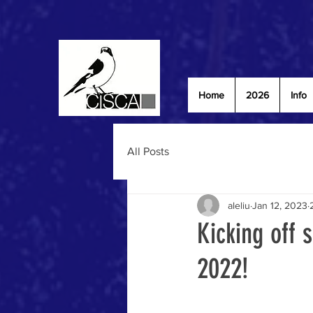
Home
2026
Info
All Posts
aleliu
Jan 12, 2023
Kicking off 
2022!