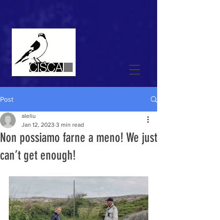
Post
aleliu
Jan 12, 2023
3 min read
Non possiamo farne a meno! We just
can’t get enough!