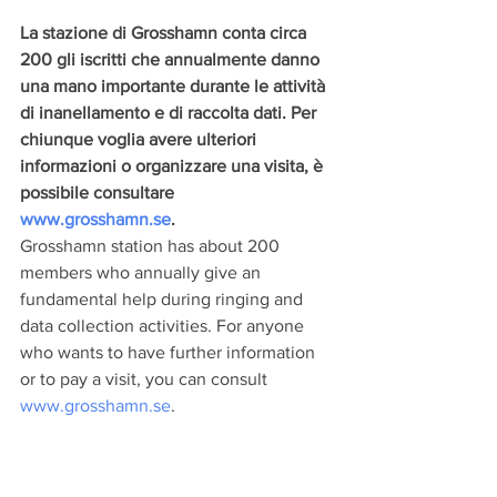
La stazione di Grosshamn conta circa 
200 gli iscritti che annualmente danno 
una mano importante durante le attività 
di inanellamento e di raccolta dati. Per 
chiunque voglia avere ulteriori 
informazioni o organizzare una visita, è 
possibile consultare 
www.grosshamn.se
. 
Grosshamn station has about 200 
members who annually give an 
fundamental help during ringing and 
data collection activities. For anyone 
who wants to have further information 
or to pay a visit, you can consult 
www.grosshamn.se
.
Le attività saranno sospese tra la metà 
di giugno e la metà di luglio per non 