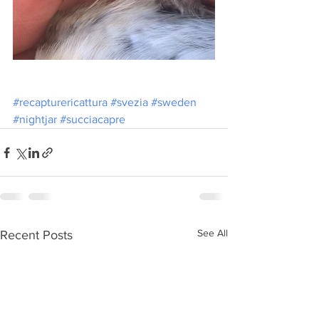
#recapturericattura
#svezia
#sweden
#nightjar
#succiacapre
See All
Recent Posts