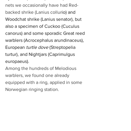
nets we occasionally have had Red-
backed shrike (Lanius collur
io) and 
Woodchat shrike (Lanius senator), but 
also a specimen of Cuckoo (Cuculus 
canorus) and some sporadic Great reed 
warblers (Acrocephalus arundinaceus), 
European 
turtle dove
 (Streptopelia 
turtur), and Nightjars (Caprimulgus 
europaeus).
Among the hundreds of Melodious 
warblers, we found one already 
equipped with a ring, applied in some 
Norwegian ringing station.