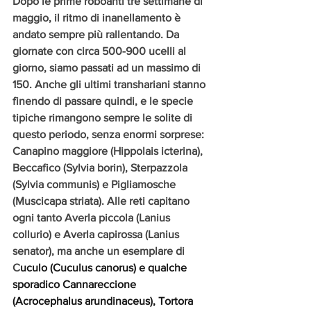
Dopo le prime roboanti tre settimane di 
maggio, il ritmo di inanellamento è 
andato sempre più rallentando. Da 
giornate con circa 500-900 ucelli al 
giorno, siamo passati ad un massimo di 
150. Anche gli ultimi transhariani stanno 
finendo di passare quindi, e le specie 
tipiche rimangono sempre le solite di 
questo periodo, senza enormi sorprese: 
Canapino maggiore (Hippolais icterina), 
Beccafico (Sylvia borin), Sterpazzola 
(Sylvia communis) e Pigliamosche 
(Muscicapa striata). Alle reti capitano 
ogni tanto Averla piccola (Lanius 
collurio) e Averla capirossa (Lanius 
senator), ma anche un esemplare di 
C
uculo (Cuculus canorus) e qualche 
sporadico Cannareccione 
(Acrocephalus arundinaceus), Tortora 