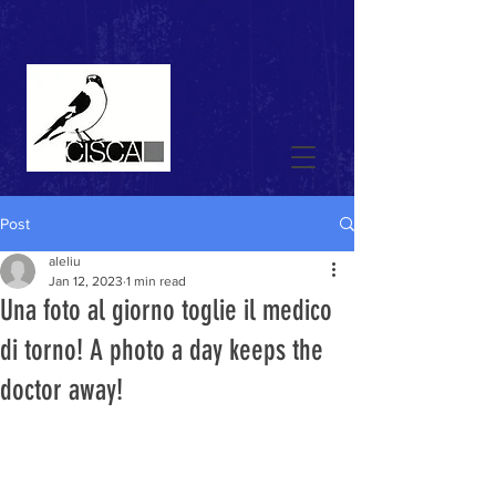
Post
aleliu
Jan 12, 2023
1 min read
Una foto al giorno toglie il medico
di torno! A photo a day keeps the
doctor away!