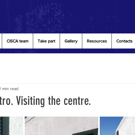
CISCA team
Take part
Gallery
Resources
Contacts
2 min read
tro. Visiting the centre.