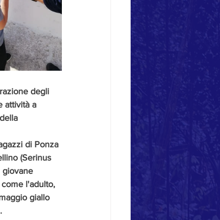
razione degli 
attività a 
della 
ragazzi di Ponza 
llino (Serinus 
n giovane 
 come l'adulto, 
maggio giallo 
. 