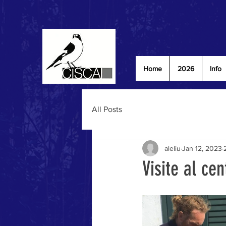
Home
2026
Info
All Posts
aleliu
Jan 12, 2023
Visite al cen