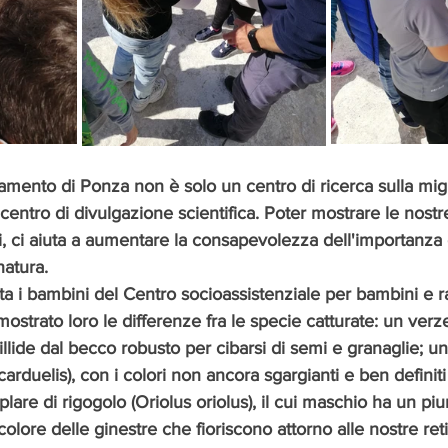
lamento di Ponza non è solo un centro di ricerca sulla mig
entro di divulgazione scientifica. Poter mostrare le nostre 
ri, ci aiuta a aumentare la consapevolezza dell'importanza 
atura. 
sita i bambini del Centro socioassistenziale per bambini e 
mostrato loro le differenze fra le specie catturate: un verze
gillide dal becco robusto per cibarsi di semi e granaglie; u
carduelis), con i colori non ancora sgargianti e ben definiti
lare di rigogolo (Oriolus oriolus), il cui maschio ha un piu
colore delle ginestre che fioriscono attorno alle nostre reti