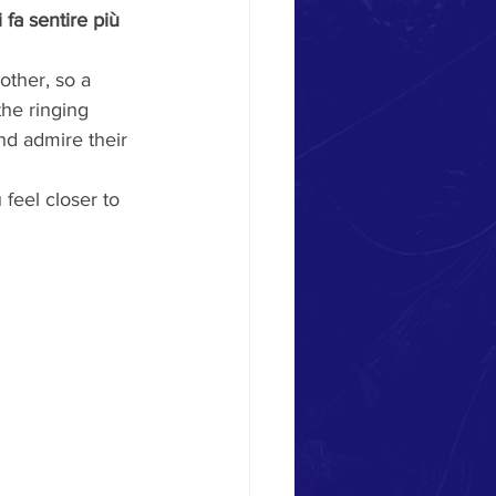
 fa sentire più 
other, so a 
he ringing 
and admire their 
feel closer to 