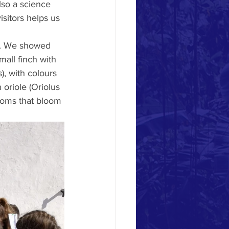
lso a science 
isitors helps us 
za. We showed 
all finch with 
), with colours 
 oriole (Oriolus 
ooms that bloom 