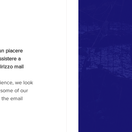
un piacere 
sistere a 
irizzo mail 
rience, we look 
 some of our 
 the email 