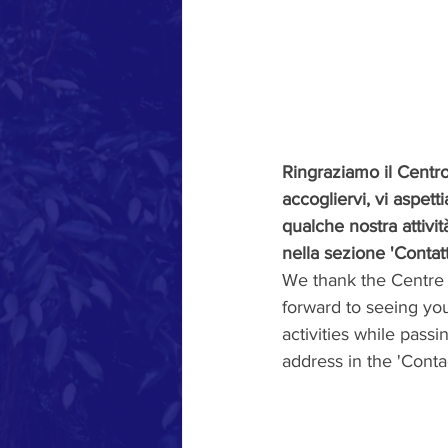
Ringraziamo il Centro
accogliervi, vi aspet
qualche nostra attivit
nella sezione 'Contatti
We thank the Centre i
forward to seeing yo
activities while pass
address in the 'Contac