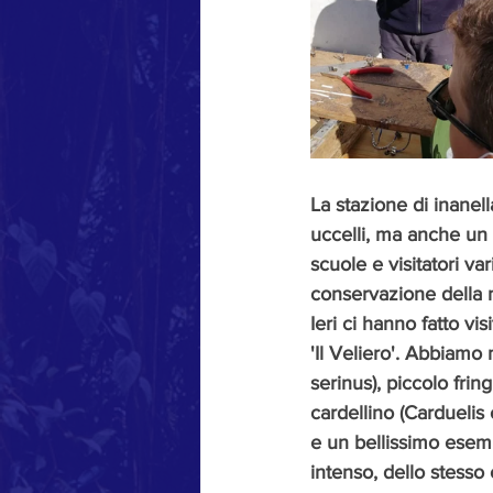
La stazione di inanel
uccelli, ma anche un c
scuole e visitatori va
conservazione della n
Ieri ci hanno fatto vi
'Il Veliero'. Abbiamo 
serinus), piccolo frin
cardellino (Carduelis 
e un bellissimo esemp
intenso, dello stesso 