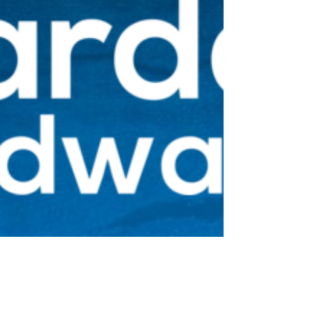
Cercasi aiuto di birdwathcers!