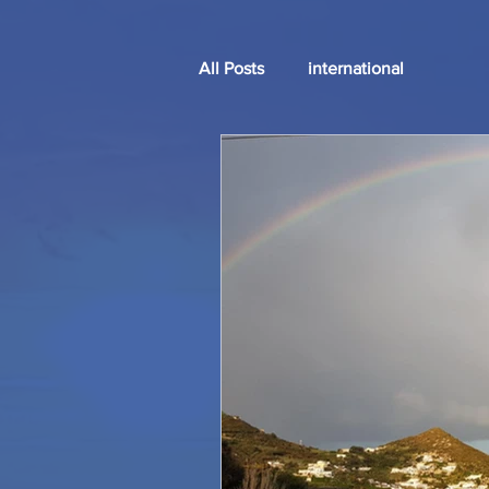
All Posts
international