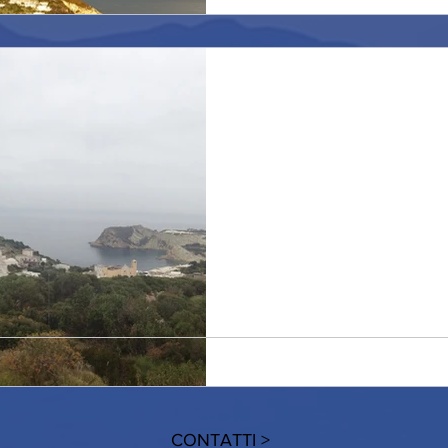
Una giornata uggiosa..
Il mare non si distingue dal c
all'orizzonte. La giornata e' s
nuvoloso e...
CONTATTI >