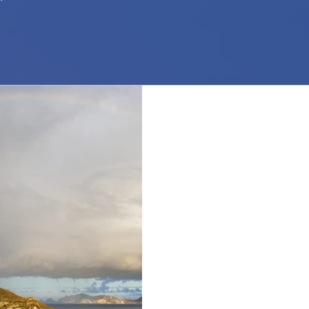
Sempre all'erta! Alwa
Il weekend non è stato poi co
temevamo: il passaggio non è
stanno susseguendo delle ...