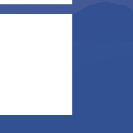
. Dreary day...
ielo e Palmarola quasi sparisce
tata caratterizzata da tempo