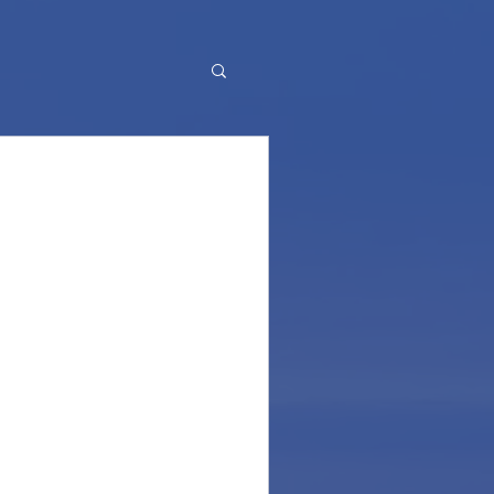
ys on guard!
sì indaffarato come
 cospicuo, forse perchè si