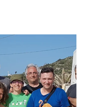
weekend!
Il maltempo se n'è andato per un po' e ci ha
permesso di proseguire con le nostre attività.
Ed ecco che il weekend, per lo più
soleggiato...