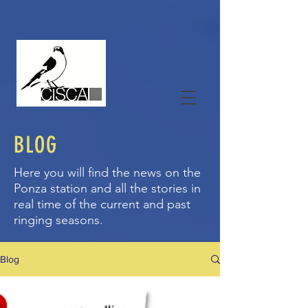
BLOG
Here you will find the news on the
Ponza station and all the stories in
real time of the current and past
ringing seasons.
Blog