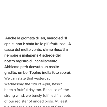
Anche la giornata di ieri, mercoledì 11 
aprile, non è stata fra le più fruttuose.  A 
causa del molto vento, siamo riusciti a 
riempire a malapena 4 schede del 
nostro registro di inanellamento. 
Abbiamo però ricevuto un ospite 
gradito, un bel Topino (nella foto sopra). 
We can state that yesterday, 
Wednesday the 11th of April, hasn't 
been a fruitful day too. Because of  the 
strong wind, we barely fulfilled 4 sheets 
of our register of ringed birds. At least, 
we caught a nice specimen of Sand 