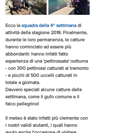
Ecco la 
squadra della 4^ settimana
 di 
attività della stagione 2018. Finalmente, 
durante le loro permanenza, le catture 
hanno cominciato ad essere più 
abbondanti: hanno infatti fatto 
esperienza di una 'pettirossata' notturna 
- con 300 pettirossi catturati al tramonto 
- e picchi di 500 uccelli catturati in 
totale a giornata. 
Davvero speciali alcune catture della 
settimana, come il gufo comune e il 
falco pellegrino!
Il meteo è stato infatti più clemente con 
i nostri validi aiutanti, i quali hanno 
avuto anche l'occasione di visitare 