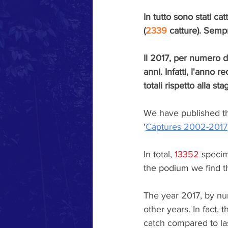
In tutto sono stati catt
(
2339
 catture). Semp
Il 2017, per numero di 
anni. Infatti, l'anno r
totali rispetto alla st
We have published the
'
Captures 2002-2017
In total, 
13352
 speci
the podium we find t
The year 2017, by num
other years. In fact, 
catch compared to la