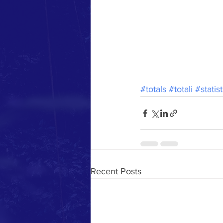
#totals
#totali
#statist
Recent Posts