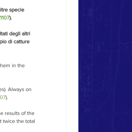
altre specie 
1107
). 
tati degli altri 
pio di catture 
them in the 
es). Always on 
107
).
 results of the 
 twice the total 