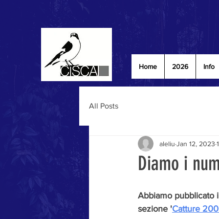
Home
2026
Info
All Posts
aleliu
Jan 12, 2023
Diamo i nume
Abbiamo pubblicato i t
sezione '
Catture 200