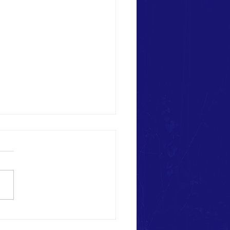
ional Days on Ponza!