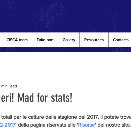
CISCA team
Take part
Gallery
Resources
Contacts
1 min read
ri! Mad for stats!
otali per le catture della stagione del 2017, li potete trova
2-2017
' della pagina riservata alle '
Risorse
' del nostro sito.