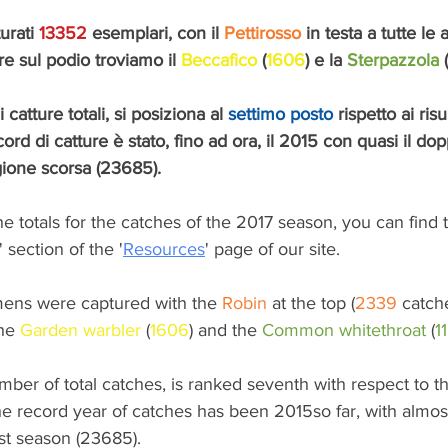
urati 
13352
 esemplari, con il 
Pettirosso
 in testa a tutte le 
re sul podio troviamo il 
Beccafico
 (
1606
) e la 
Sterpazzola
 (
catture totali, si posiziona al 
settimo posto
 rispetto ai risul
ecord di catture è stato, fino ad ora, il 2015 con quasi il dop
agione scorsa (23685). 
 totals for the catches of the 2017 season, you can find 
' section of the '
Resources
' page of our site.
mens were captured with the 
Robin
 at the top (
2339
 catch
he 
Garden warbler
 (
1606
) and the 
Common whitethroat
 (
1
ber of total catches, is ranked seventh with respect to the
the record year of catches has been 2015so far, with almost
st season (23685).