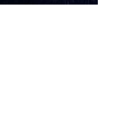
Imparare a Ponza. Learning at
Ponza.
La squadra di volontari provenienti
dall’Inghilterra è arrivata sull’isola dopo un