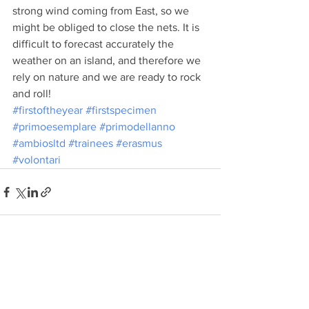
strong wind coming from East, so we 
might be obliged to close the nets. It is 
difficult to forecast accurately the 
weather on an island, and therefore we 
rely on nature and we are ready to rock 
and roll!
#firstoftheyear
#firstspecimen
#primoesemplare
#primodellanno
#ambiosltd
#trainees
#erasmus
#volontari
Mostra tutti
Post recenti