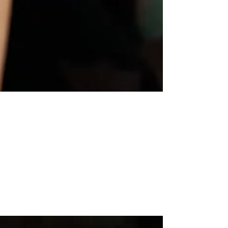
Vita a Ponza. Life in Ponza.
Dopo due giorni di di maltempo con forti
raffiche di vento fino a 32 nodi, è tornato il
sole. Con esso però non sono tornati gli
uccelli...