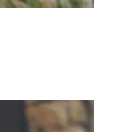
Posti quasi esauriti!
Volunteering weeks almost
sold out!
Le esperienze di volontariato per la stagione
di inanellamento a ponza 2020 sono
richiestissime, solo pochi posti sono rimasti...