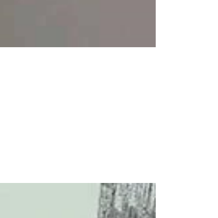
Fate presto, prenotate! Hurry
up, book now!
Ora che le vacanze natalizie sono passate e
che il pensiero vola alla bella stagione, è il
momento migliore per prenotare una
settimana...