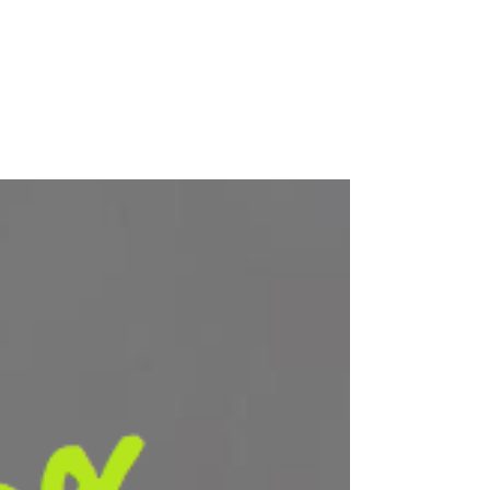
Si parte! Ponza is ON!
E' iniziata la stagione 2019! A partire da
giovedì 7 marzo la nostra squadra di apertura
si è messa all'opera per montare la stazione
per...