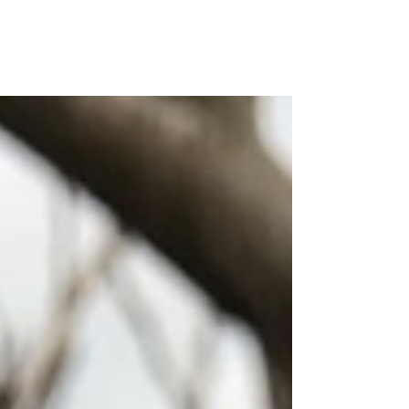
Buon Natale! Merry Christmas!
Il CISCA team augura a tutti un Felice Natale!
Arrivare al 25 dicembre ci fa pensare che
manca pochissimo alla prossima stagione di...