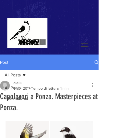
Post
All Posts
aleliu
All Posts
9 apr 2017
Tempo di lettura: 1 min
Capolavori a Ponza. Masterpieces at
international
Ponza.