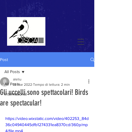
Post
All Posts
aleliu
All Posts
13 mar 2022
Tempo di lettura: 2 min
Gli uccelli sono spettacolari! Birds
international
are spectacular!
https://video.wixstatic.com/video/402253_84d
36c04940445dfb1274331ea8370cd/360p/mp
4/file.mp4