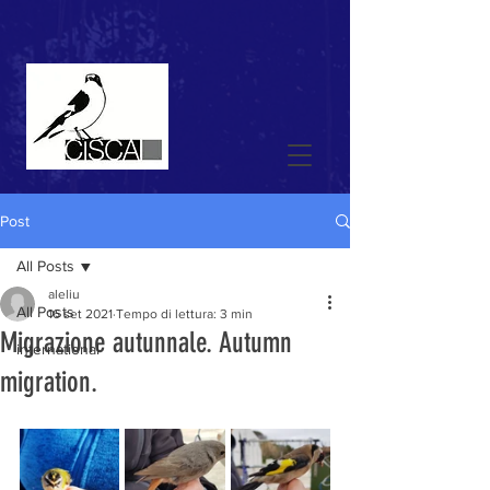
Post
All Posts
aleliu
All Posts
16 set 2021
Tempo di lettura: 3 min
Migrazione autunnale. Autumn
international
migration.