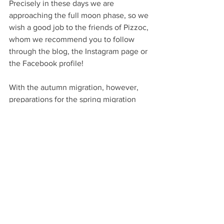
Precisely in these days we are 
approaching the full moon phase, so we 
wish a good job to the friends of Pizzoc, 
whom we recommend you to follow 
through the blog, the Instagram page or 
the Facebook profile!
With the autumn migration, however, 
preparations for the spring migration 
also begin for us at CISCA, so stay 
tuned for the news of the season that 
awaits us next year!
Berthold, P. (2001). Bird migration: a general survey. Oxford 
University Press on Demand.