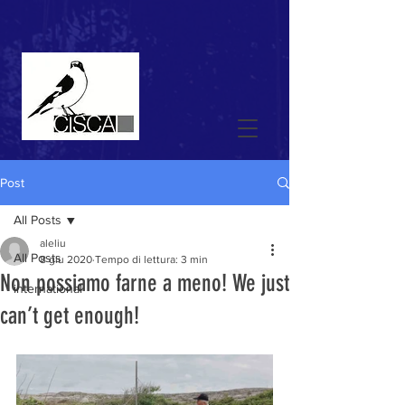
Post
All Posts
aleliu
All Posts
8 giu 2020
Tempo di lettura: 3 min
Non possiamo farne a meno! We just
international
can’t get enough!