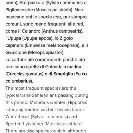
borin), Sterpazzole (Sylvia communis) e 
Pigliamosche (Muscicapa striata). Non 
mancano poi le specie che, pur sempre 
comuni, sono meno frequenti alle reti, 
come il Calandro (Anthus campestris), 
l'Upupa (Upupa epops), lo Zigolo 
capinero (Emberiza melanocephala), e il 
Gruccione (Merops apiaster). 
Le catture più sorprendenti perchè più 
rare sono quelle di Ghiandaia ma
rina 
(Coracias garrulus) e di Smeriglio (Falco 
columbarius). 
The most frequent species are the 
typical trans-Saharanians passing during 
this period: Melodius warbler (Hippolais 
icterina), Garden warbler (Sylvia borin), 
Whitethroat (Sylvia communis) and 
Spotted flycatcher (Muscicapa striata). 
There are also species which, although 