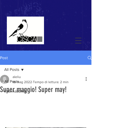
Post
All Posts
aleliu
All Posts
18 mag 2022
Tempo di lettura: 2 min
Super maggio! Super may!
international