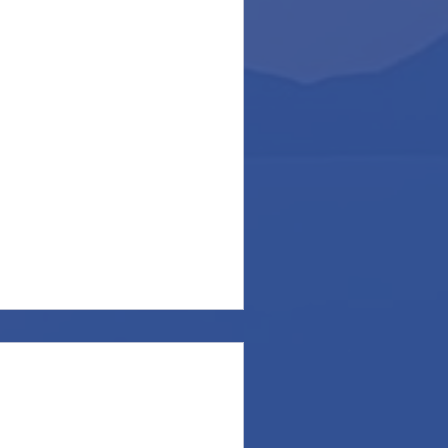
 2019!
 scorsi, vi comunichiamo le
lamento a Ponza 2019: il
CISCA goes to Sweden.