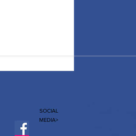
dell'inanellamento, ci
ogni opportunità è buona per
SOCIAL
MEDIA>