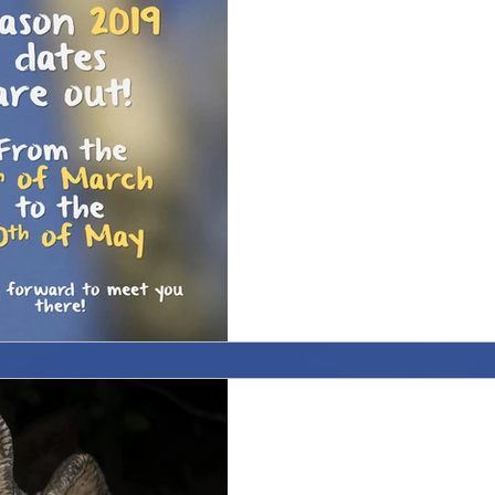
Stagione 2019! Season
In anticipo rispetto agli anni
date della stagione di inanel
CISCA team è lieto di...
CISCA va in Svezia. 
#1