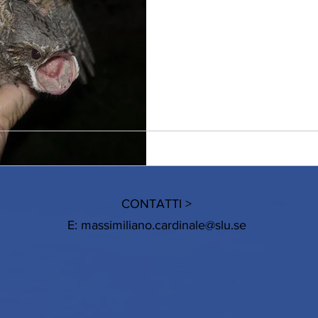
Una volta provata l'emozione 
confermerete anche voi, che 
visitare una stazione di...
CONTATTI >
E:
massimiliano.cardinale@slu.se