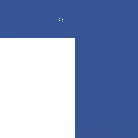
Volunteering weeks
per la stagione di
ono richiestissime, solo