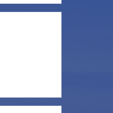
Ponza.
o con forti raffiche di vento
ole. Con esso però non sono