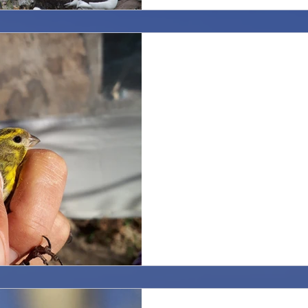
Vita a Ponza. Life in 
Dopo due giorni di di maltemp
fino a 32 nodi, è tornato il s
tornati gli uccelli...