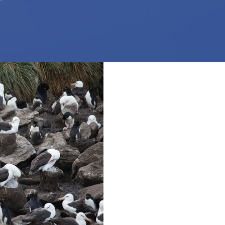
Posti quasi esauriti! 
almost sold out!
Le esperienze di volontariato 
inanellamento a ponza 2020 s
pochi posti sono rimasti...