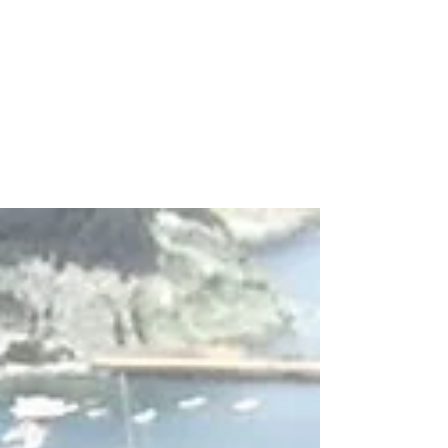
Sono arrivati penultimi! They
arrived second to last!
Non stiamo facendo una classifica, ma questo
è il penultimo gruppo di volontari della
stagione di inanellamento 2018 a Ponza!
Siamo...