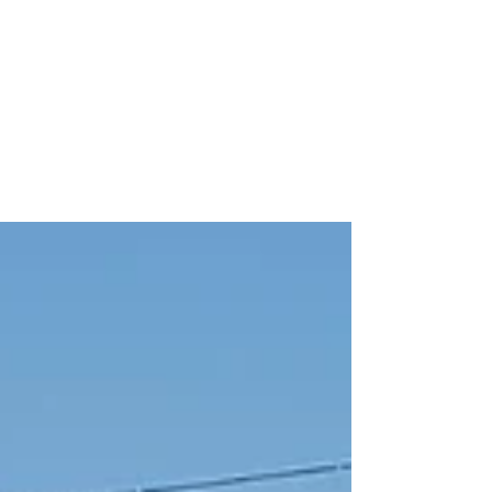
Uccelli? Chiamate i volontari!
Birds? Call the volunteers!
Un'altra squadra di volontari sta per lasciare
l'isola, e di nuovo, diciamo un grande grazie.
E' stata una settimana all'insegna del bel...