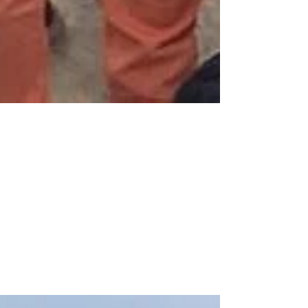
Inaugurando maggio.
Inaugurating May.
Ed ecco la squadra di volontari che inaugura
maggio, l'ultimo mese di attività della
stazione di Ponza. Questo è il periodo in cui
le...