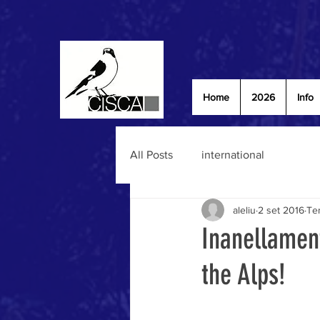
Home
2026
Info
All Posts
international
aleliu
2 set 2016
Tem
Inanellament
the Alps!