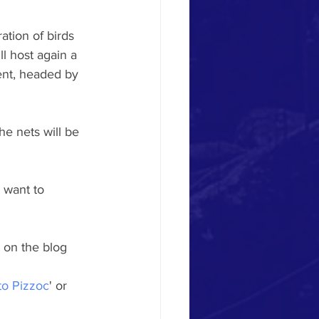
tion of birds 
l host again a 
ent, headed by 
e nets will be 
 want to 
 on the blog 
to 
Pizzoc
' or 