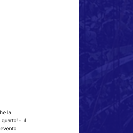
he la 
uarto! -  il 
 evento 