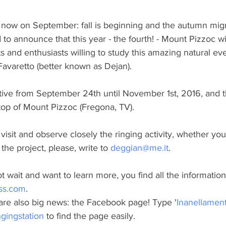
 now on September: fall is beginning and the autumn migra
 to announce that this year - the fourth! - Mount Pizzoc wil
ts and enthusiasts willing to study this amazing natural ev
Favaretto (better known as Dejan).
ctive from September 24th until November 1st, 2016, and th
 top of Mount Pizzoc (Fregona, TV).
isit and observe closely the ringing activity, whether you
 the project, please, write to 
deggian@me.it
.
 wait and want to learn more, you find all the information
ss.com
.
 are also big news: the Facebook page! Type '
Inanellamen
gingstation
 to find the page easily.