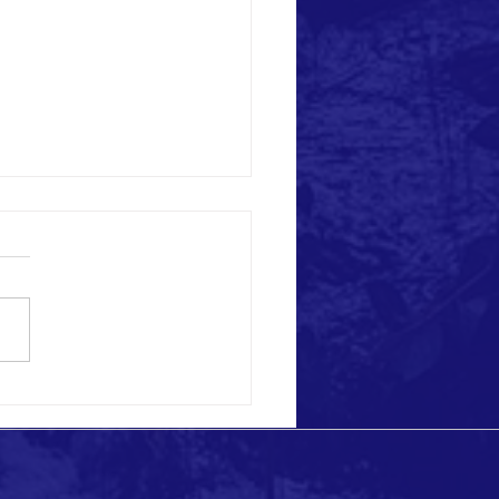
 eccezionali a Ponza!