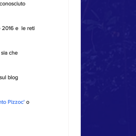
 conosciuto 
2016 e  le reti 
 sia che 
sul blog 
to Pizzoc'
 o 