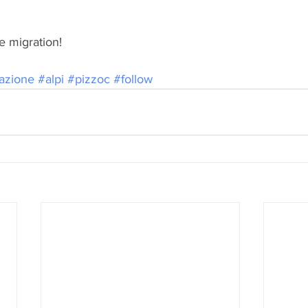
e migration!
azione
#alpi
#pizzoc
#follow