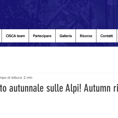
CISCA team
Partecipare
Galleria
Risorse
Contatti
po di lettura: 2 min
o autunnale sulle Alpi! Autumn ri