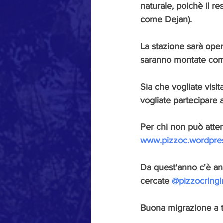
naturale, poichè il r
come Dejan). 
La stazione sarà oper
saranno montate come
Sia che vogliate visita
vogliate partecipare a
Per chi non può atten
www.pizzoc.wordpre
Da quest'anno c'è anc
cercate 
@pizzocringi
Buona migrazione a tu