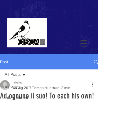
Post
All Posts
aleliu
All Posts
16 lug 2017
Tempo di lettura: 2 min
Ad ognuno il suo! To each his own!
international