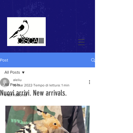
Post
All Posts
aleliu
All Posts
16 mar 2022
Tempo di lettura: 1 min
Nuovi arrivi. New arrivals.
international